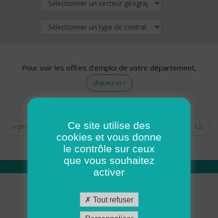
Pour voir les offres d'emploi de votre département,
cliquez ici !
Ce site utilise des
« premier
‹ précédent
…
10
11
12
Pages
cookies et vous donne
13
14
15
16
17
18
le contrôle sur ceux
que vous souhaitez
activer
Qui sommes nous
Tout refuser
Académie ADMR