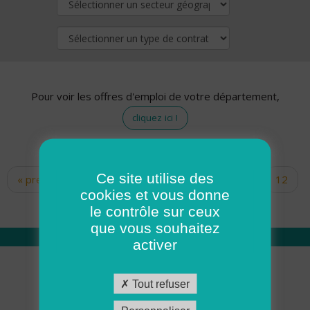
Pour voir les offres d'emploi de votre département,
cliquez ici !
Ce site utilise des
« premier
‹ précédent
…
10
11
12
Pages
cookies et vous donne
13
14
15
16
17
18
le contrôle sur ceux
que vous souhaitez
activer
Qui sommes nous
Tout refuser
Académie ADMR