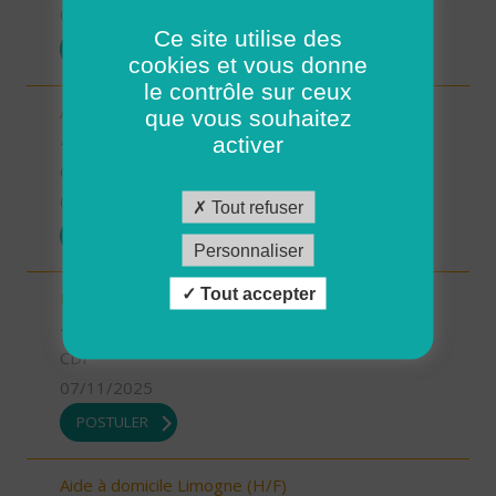
07/11/2025
Ce site utilise des
POSTULER
cookies et vous donne
le contrôle sur ceux
Aide-soignant.e Limogne en Quercy (H/F)
que vous souhaitez
46 - Lot
activer
CDD
07/11/2025
Tout refuser
POSTULER
Personnaliser
Tout accepter
Responsable du développement (H/F)
46 - Lot
CDI
07/11/2025
POSTULER
Aide à domicile Limogne (H/F)