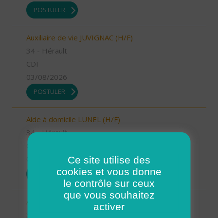
POSTULER
Auxiliaire de vie JUVIGNAC (H/F)
34 - Hérault
CDI
03/08/2026
POSTULER
Aide à domicile LUNEL (H/F)
34 - Hérault
CDI
Ce site utilise des
03/08/2026
cookies et vous donne
POSTULER
le contrôle sur ceux
que vous souhaitez
Auxiliaire de vie LE CRES (H/F)
activer
34 - Hérault