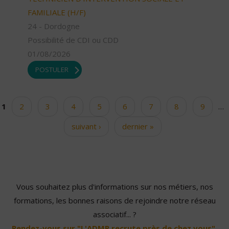
FAMILIALE (H/F)
24 - Dordogne
Possibilité de CDI ou CDD
01/08/2026
POSTULER
1
2
3
4
5
6
7
8
9
…
Pages
suivant ›
dernier »
Vous souhaitez plus d'informations sur nos métiers, nos
formations, les bonnes raisons de rejoindre notre réseau
associatif... ?
Rendez-vous sur "L'ADMR recrute près de chez vous".