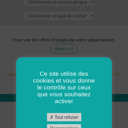
Pour voir les offres d'emploi de votre département,
cliquez ici !
Ce site utilise des
« premier
‹ précédent
…
10
11
12
Pages
cookies et vous donne
13
14
15
16
17
18
le contrôle sur ceux
que vous souhaitez
activer
Qui sommes nous
Tout refuser
Académie ADMR