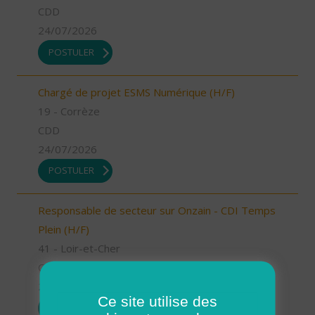
CDD
24/07/2026
POSTULER
Chargé de projet ESMS Numérique (H/F)
19 - Corrèze
CDD
24/07/2026
POSTULER
Responsable de secteur sur Onzain - CDI Temps
Plein (H/F)
41 - Loir-et-Cher
CDI
23/07/2026
Ce site utilise des
POSTULER