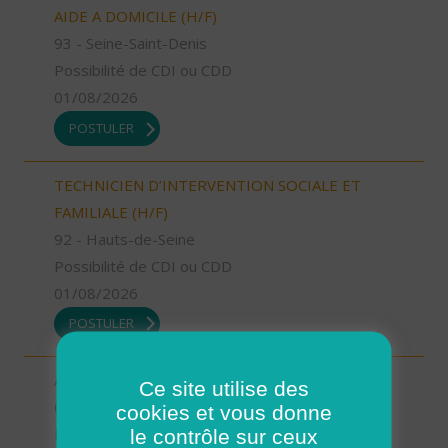
AIDE A DOMICILE (H/F)
93 - Seine-Saint-Denis
Possibilité de CDI ou CDD
01/08/2026
POSTULER
TECHNICIEN D’INTERVENTION SOCIALE ET
FAMILIALE (H/F)
92 - Hauts-de-Seine
Possibilité de CDI ou CDD
01/08/2026
POSTULER
AIDE A DOMICILE (H/F)
Ce site utilise des
06 - Alpes-Maritimes
cookies et vous donne
le contrôle sur ceux
Possibilité de CDI ou CDD