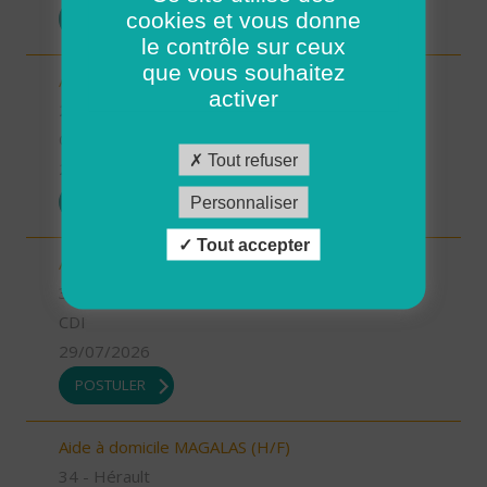
cookies et vous donne
POSTULER
le contrôle sur ceux
que vous souhaitez
Aide à domicile - CDD été - Saint-Renan (H/F)
activer
29 - Finistère
CDD
Tout refuser
29/07/2026
POSTULER
Personnaliser
Tout accepter
Aide à domicile BEDARIEUX (H/F)
34 - Hérault
CDI
29/07/2026
POSTULER
Aide à domicile MAGALAS (H/F)
34 - Hérault