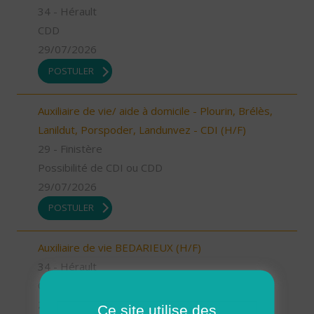
34 - Hérault
CDD
29/07/2026
POSTULER
Auxiliaire de vie/ aide à domicile - Plourin, Brélès,
Lanildut, Porspoder, Landunvez - CDI (H/F)
29 - Finistère
Possibilité de CDI ou CDD
29/07/2026
POSTULER
Auxiliaire de vie BEDARIEUX (H/F)
34 - Hérault
CDI
29/07/2026
Ce site utilise des