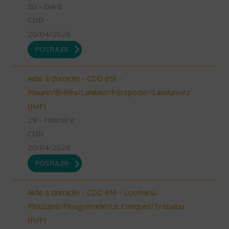
30 - Gard
CDD
20/04/2026
POSTULER
Aide à domicile - CDD été -
Plourin/Brélès/Lanildut/Porspoder/Landunvez
(H/F)
29 - Finistère
CDD
20/04/2026
POSTULER
Aide à domicile - CDD été - Locmaria-
Plouzané/Plougonvelin/Le Conquet/Trébabu
(H/F)