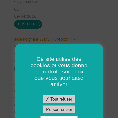
91 - Essonne
CDI
09/04/2026
POSTULER
aide soignant SSIAD Hurepoix (H/F)
91 - Essonne
CDI
Ce site utilise des
09/04/2026
cookies et vous donne
POSTULER
le contrôle sur ceux
que vous souhaitez
Aide à domicile - ADMR du Canton de Limours
activer
(H/F)
91 - Essonne
Tout refuser
CDI
Personnaliser
09/04/2026