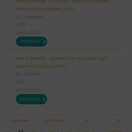
Aide à domicile - CDD été - Plouarzel/Lampaul-
Plouarzel/Ploumoguer (H/F)
29 - Finistère
CDD
03/04/2026
POSTULER
Aide à domicile - Auxiliaire de vie sociale Saint
Laurent en Royans (H/F)
26 - Drôme
CDI
31/03/2026
POSTULER
« premier
‹ précédent
…
8
9
10
Pages
11
12
13
14
15
16
…
suivant ›