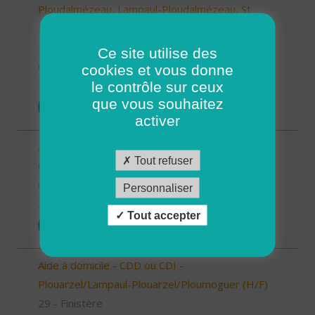
Ploudalmézeau, Lampaul-Ploudalmézeau, St
Pabu (H/F)
29 - Finistère
Ce site utilise des
CDD
cookies et vous donne
le contrôle sur ceux
26/12/2025
que vous souhaitez
POSTULER
activer
Aide à domicile secteur de Pays d'Yvois (H/F)
Tout refuser
08 - Ardennes
CDI
Personnaliser
26/12/2025
Tout accepter
POSTULER
Aide à domicile - CDD ou CDI -
Plouarzel/Lampaul-Plouarzel/Ploumoguer (H/F)
29 - Finistère