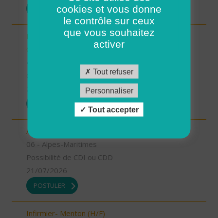
cookies et vous donne
POSTULER
le contrôle sur ceux
que vous souhaitez
Responsable de secteur sur Noyers sur Cher -
activer
CDD 2 mois Temps Plein (H/F)
41 - Loir-et-Cher
Tout refuser
CDD
23/07/2026
Personnaliser
POSTULER
Tout accepter
Aide à domicile - Menton (H/F)
06 - Alpes-Maritimes
Possibilité de CDI ou CDD
21/07/2026
POSTULER
Infirmier- Menton (H/F)