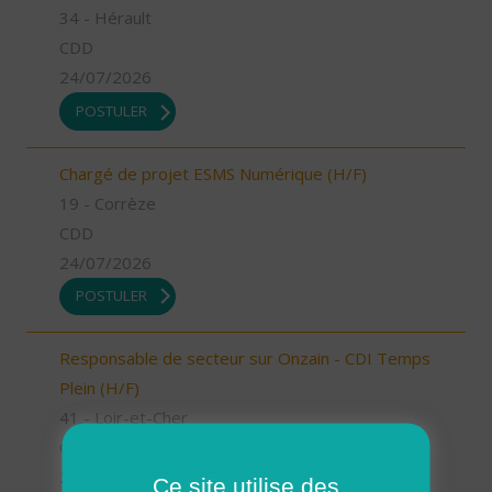
34 - Hérault
CDD
24/07/2026
POSTULER
Chargé de projet ESMS Numérique (H/F)
19 - Corrèze
CDD
24/07/2026
POSTULER
Responsable de secteur sur Onzain - CDI Temps
Plein (H/F)
41 - Loir-et-Cher
CDI
23/07/2026
Ce site utilise des