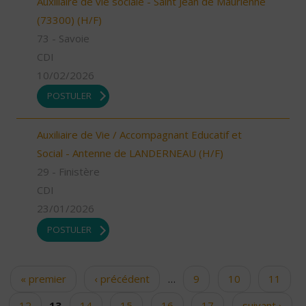
Auxiliaire de vie sociale - Saint Jean de Maurienne
(73300) (H/F)
73 - Savoie
CDI
10/02/2026
POSTULER
Auxiliaire de Vie / Accompagnant Educatif et
Social - Antenne de LANDERNEAU (H/F)
29 - Finistère
CDI
23/01/2026
POSTULER
« premier
‹ précédent
…
9
10
11
Pages
12
13
14
15
16
17
suivant ›