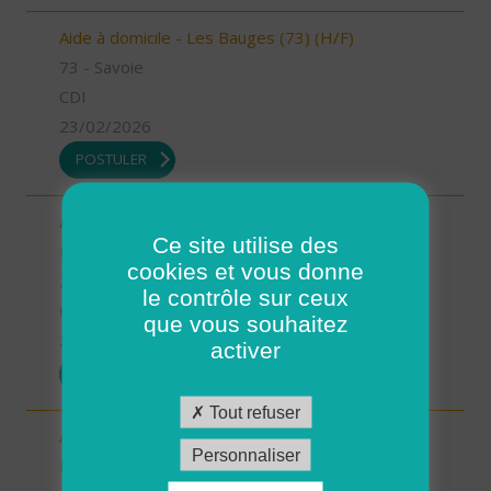
Aide à domicile - Les Bauges (73) (H/F)
73 - Savoie
CDI
23/02/2026
POSTULER
Aide-Soignant(e) à Domicile PLOUGASTEL-
Ce site utilise des
DAOULAS 80% (H/F)
cookies et vous donne
29 - Finistère
le contrôle sur ceux
CDI
que vous souhaitez
23/02/2026
activer
POSTULER
Tout refuser
Auxiliaire de vie/ aide à domicile - Plourin, Brélès,
Personnaliser
Lanildut, Porspoder, Landunvez - CDI ou CDD