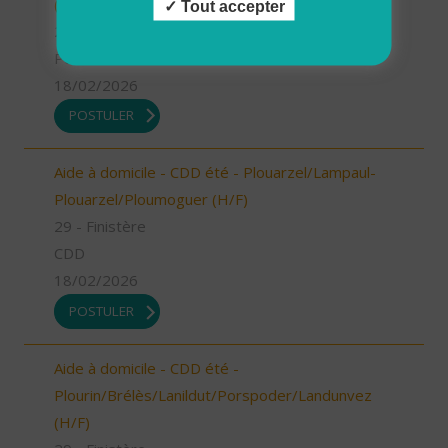
(H/F)
Tout accepter
29 - Finistère
Possibilité de CDI ou CDD
18/02/2026
POSTULER
Aide à domicile - CDD été - Plouarzel/Lampaul-
Plouarzel/Ploumoguer (H/F)
29 - Finistère
CDD
18/02/2026
POSTULER
Aide à domicile - CDD été -
Plourin/Brélès/Lanildut/Porspoder/Landunvez
(H/F)