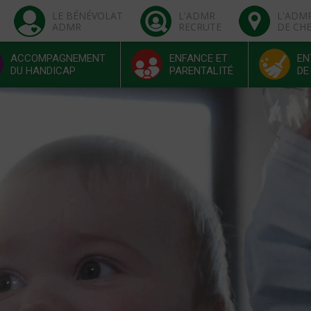
LE BÉNÉVOLAT
L'ADMR
L'ADM
ADMR
RECRUTE
DE CH
ACCOMPAGNEMENT
ENFANCE ET
EN
DU HANDICAP
PARENTALITÉ
DE