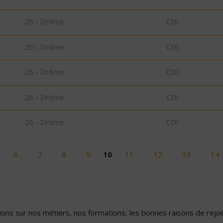
26 - Drôme
CDI
26 - Drôme
CDI
26 - Drôme
CDI
26 - Drôme
CDI
26 - Drôme
CDI
…
6
7
8
9
10
11
12
13
14
ons sur nos métiers, nos formations, les bonnes raisons de rejoin