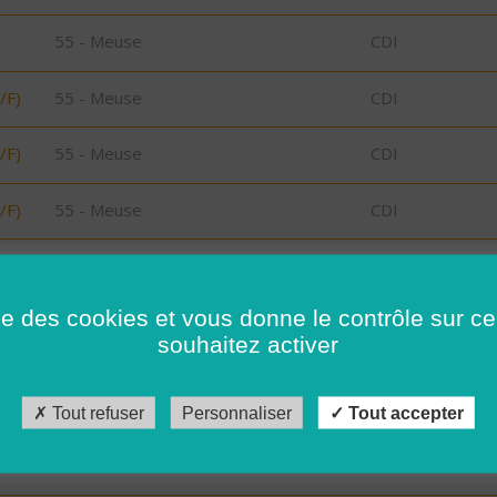
55 - Meuse
CDI
/F)
55 - Meuse
CDI
/F)
55 - Meuse
CDI
/F)
55 - Meuse
CDI
/F)
55 - Meuse
CDI
ise des cookies et vous donne le contrôle sur 
/F)
55 - Meuse
CDI
souhaitez activer
29 - Finistère
CDD
Tout refuser
Personnaliser
Tout accepter
29 - Finistère
CDI