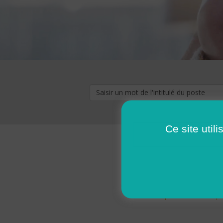
Ce site util
« premier
‹ p
Pages