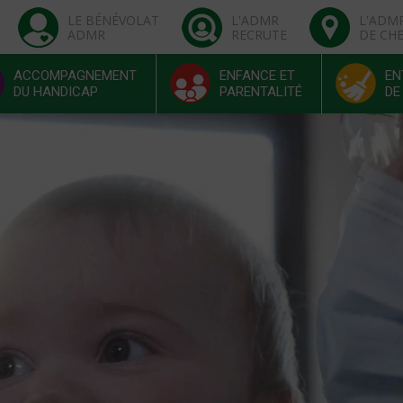
LE BÉNÉVOLAT
L'ADMR
L'ADM
ADMR
RECRUTE
DE CH
ACCOMPAGNEMENT
ENFANCE ET
EN
DU HANDICAP
PARENTALITÉ
DE