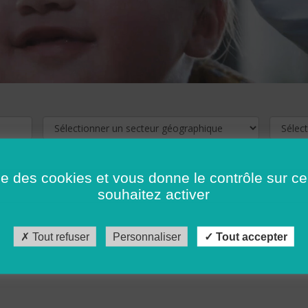
ise des cookies et vous donne le contrôle sur 
souhaitez activer
cliquez ici !
Pour voir les offres d'emploi de votre département,
Tout refuser
Personnaliser
Tout accepter
récédent
…
10
11
12
13
14
15