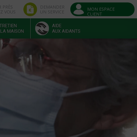
R PRÈS
DEMANDER
MON ESPACE
EZ VOUS
UN SERVICE
CLIENT
TRETIEN
AIDE
 LA MAISON
AUX AIDANTS