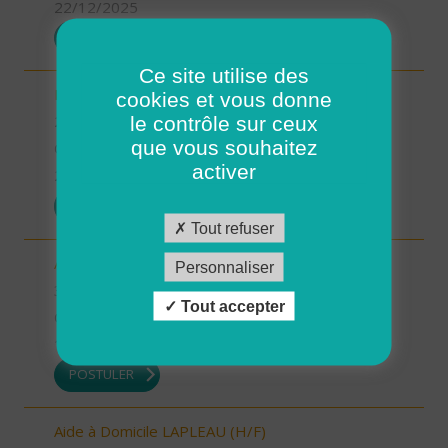
22/12/2025
POSTULER
Ce site utilise des
Intervenant à Domicile sur ROSCOFF (H/F)
cookies et vous donne
le contrôle sur ceux
29 - Finistère
que vous souhaitez
CDD
activer
22/12/2025
POSTULER
Tout refuser
Auxiliaire de vie sociale - secteur Estang (H/F)
Personnaliser
32 - Gers
Tout accepter
CDI
19/12/2025
POSTULER
Aide à Domicile LAPLEAU (H/F)