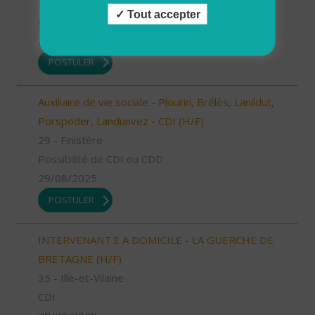
29 - Finistère
Tout accepter
CDD
29/08/2025
POSTULER
Auxiliaire de vie sociale - Plourin, Brélès, Lanildut,
Porspoder, Landunvez - CDI (H/F)
29 - Finistère
Possibilité de CDI ou CDD
29/08/2025
POSTULER
INTERVENANT.E A DOMICILE - LA GUERCHE DE
BRETAGNE (H/F)
35 - Ille-et-Vilaine
CDI