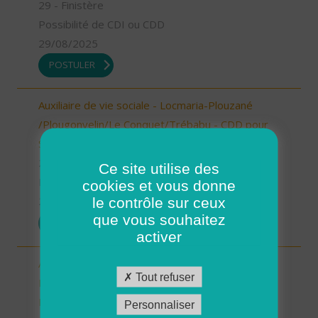
29 - Finistère
Possibilité de CDI ou CDD
29/08/2025
POSTULER
Auxiliaire de vie sociale - Locmaria-Plouzané
/Plougonvelin/Le Conquet/Trébabu - CDD pour
Septembre (H/F)
29 - Finistère
Ce site utilise des
Possibilité de CDI ou CDD
cookies et vous donne
le contrôle sur ceux
29/08/2025
que vous souhaitez
POSTULER
activer
Aide à domicile - CDD Septembre -
Tout refuser
Ploudalmézeau, Lampaul-Ploudalmézeau, St
Pabu (H/F)
Personnaliser