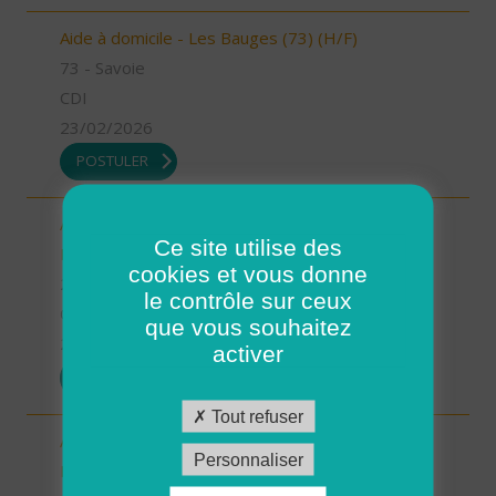
Aide à domicile - Les Bauges (73) (H/F)
73 - Savoie
CDI
23/02/2026
POSTULER
Aide-Soignant(e) à Domicile PLOUGASTEL-
Ce site utilise des
DAOULAS 80% (H/F)
cookies et vous donne
29 - Finistère
le contrôle sur ceux
CDI
que vous souhaitez
23/02/2026
activer
POSTULER
Tout refuser
Auxiliaire de vie/ aide à domicile - Plourin, Brélès,
Personnaliser
Lanildut, Porspoder, Landunvez - CDI ou CDD