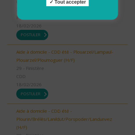
(H/F)
Tout accepter
29 - Finistère
Possibilité de CDI ou CDD
18/02/2026
POSTULER
Aide à domicile - CDD été - Plouarzel/Lampaul-
Plouarzel/Ploumoguer (H/F)
29 - Finistère
CDD
18/02/2026
POSTULER
Aide à domicile - CDD été -
Plourin/Brélès/Lanildut/Porspoder/Landunvez
(H/F)