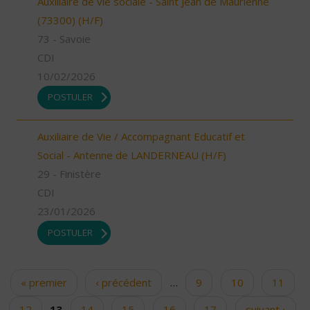
Auxiliaire de vie sociale - Saint Jean de Maurienne
(73300) (H/F)
73 - Savoie
CDI
10/02/2026
POSTULER
Auxiliaire de Vie / Accompagnant Educatif et
Social - Antenne de LANDERNEAU (H/F)
29 - Finistère
CDI
23/01/2026
POSTULER
« premier
‹ précédent
…
9
10
11
Pages
12
13
14
15
16
17
suivant ›