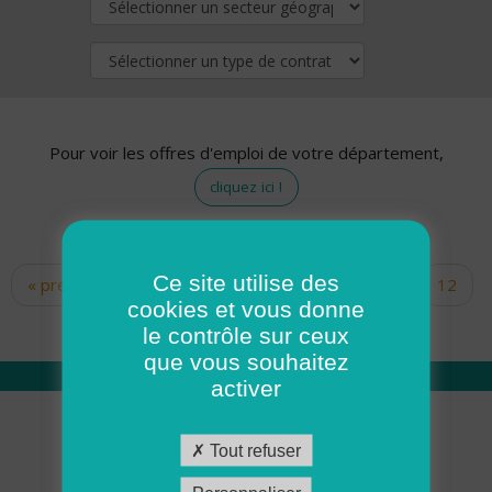
Pour voir les offres d'emploi de votre département,
cliquez ici !
Ce site utilise des
« premier
‹ précédent
…
10
11
12
Pages
cookies et vous donne
13
14
15
16
17
18
le contrôle sur ceux
que vous souhaitez
activer
Qui sommes nous
Tout refuser
Académie ADMR