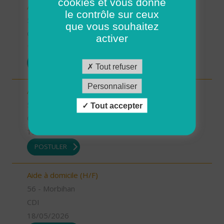
cookies et vous donne
Auxiliaire de vie (H/F)
le contrôle sur ceux
56 - Morbihan
que vous souhaitez
CDI
activer
19/05/2026
POSTULER
Tout refuser
Personnaliser
Auxiliaire de vie (H/F)
56 - Morbihan
Tout accepter
CDI
19/05/2026
POSTULER
Aide à domicile (H/F)
56 - Morbihan
CDI
18/05/2026