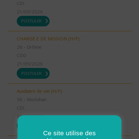
CDI
21/05/2026
POSTULER
CHARGE.E DE MISSION (H/F)
26 - Drôme
CDD
21/05/2026
POSTULER
Auxiliaire de vie (H/F)
56 - Morbihan
CDI
19/05/2026
POSTULER
Ce site utilise des