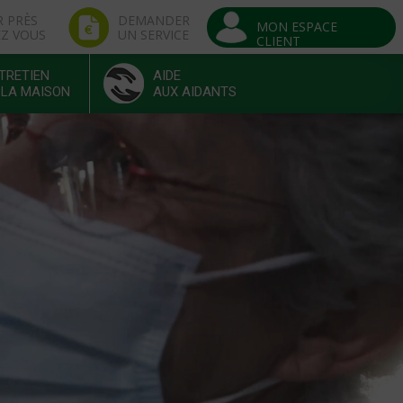
R PRÈS
DEMANDER
MON ESPACE
EZ VOUS
UN SERVICE
CLIENT
TRETIEN
AIDE
 LA MAISON
AUX AIDANTS