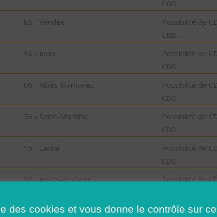
CDD
85 - Vendée
Possibilité de C
CDD
36 - Indre
Possibilité de C
CDD
06 - Alpes-Maritimes
Possibilité de C
CDD
76 - Seine-Maritime
Possibilité de C
CDD
15 - Cantal
Possibilité de C
CDD
92 - Hauts-de-Seine
Possibilité de C
CDD
ise des cookies et vous donne le contrôle sur 
91 - Essonne
Possibilité de C