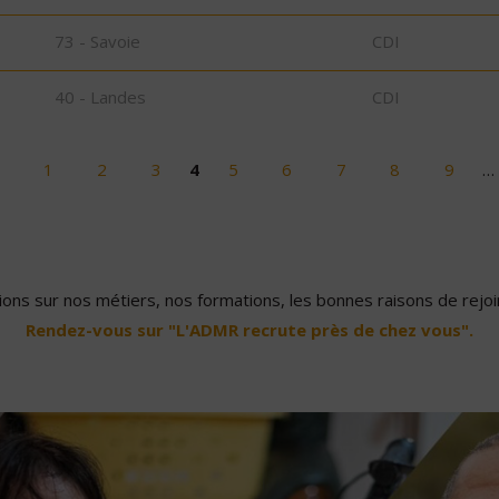
73 - Savoie
CDI
40 - Landes
CDI
1
2
3
4
5
6
7
8
9
…
ons sur nos métiers, nos formations, les bonnes raisons de rejoin
Rendez-vous sur "L'ADMR recrute près de chez vous".