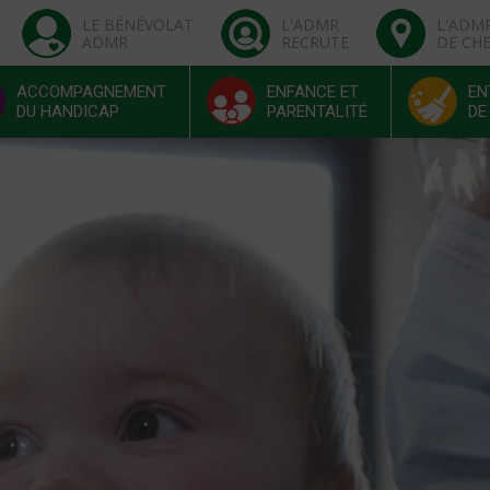
LE BÉNÉVOLAT
L'ADMR
L'ADM
ADMR
RECRUTE
DE CH
ACCOMPAGNEMENT
ENFANCE ET
EN
DU HANDICAP
PARENTALITÉ
DE