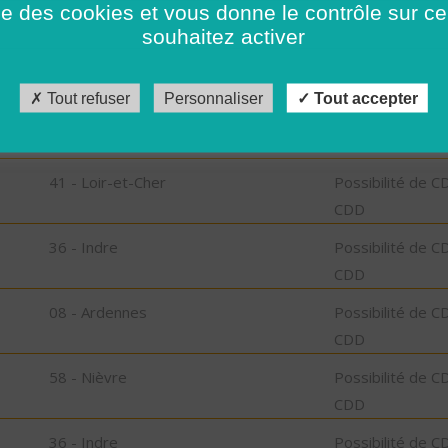
ise des cookies et vous donne le contrôle sur 
CDD
souhaitez activer
38 - Isère
Possibilité de C
CDD
Tout refuser
Personnaliser
Tout accepter
31 - Haute-Garonne
Possibilité de C
CDD
41 - Loir-et-Cher
Possibilité de C
CDD
36 - Indre
Possibilité de C
CDD
08 - Ardennes
Possibilité de C
CDD
58 - Nièvre
Possibilité de C
CDD
36 - Indre
Possibilité de C