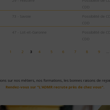
29 - Finistère
Possibilité de C
CDD
73 - Savoie
Possibilité de C
CDD
47 - Lot-et-Garonne
Possibilité de C
CDD
1
2
3
4
5
6
7
8
9
…
ons sur nos métiers, nos formations, les bonnes raisons de rejoin
Rendez-vous sur "L'ADMR recrute près de chez vous".