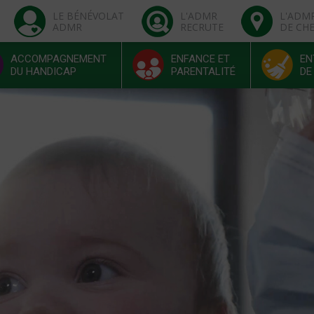
LE BÉNÉVOLAT
L'ADMR
L'ADM
ADMR
RECRUTE
DE CH
ACCOMPAGNEMENT
ENFANCE ET
EN
DU HANDICAP
PARENTALITÉ
DE