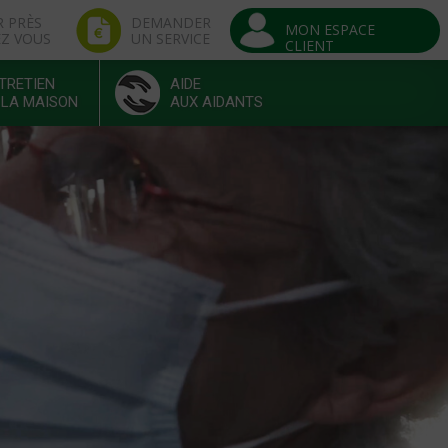
R PRÈS
DEMANDER
MON ESPACE
EZ VOUS
UN SERVICE
CLIENT
TRETIEN
AIDE
 LA MAISON
AUX AIDANTS