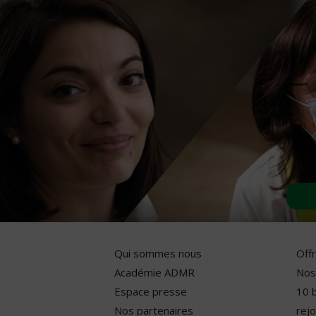
Qui sommes nous
Off
Académie ADMR
Nos
Espace presse
10 
Nos partenaires
rejo