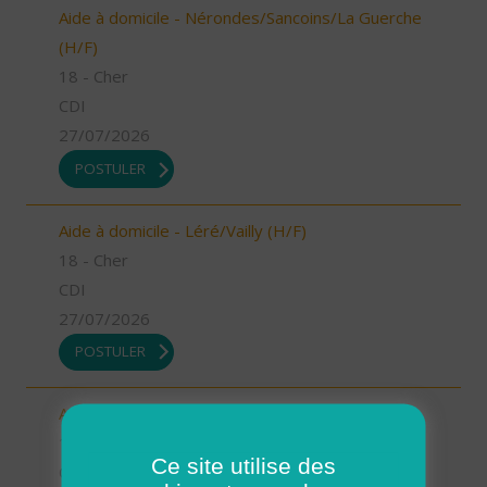
Aide à domicile - Nérondes/Sancoins/La Guerche
(H/F)
18 - Cher
CDI
27/07/2026
POSTULER
Aide à domicile - Léré/Vailly (H/F)
18 - Cher
CDI
27/07/2026
POSTULER
Aide-soignant/Aide-soignante à domicile (H/F)
18 - Cher
Ce site utilise des
CDI