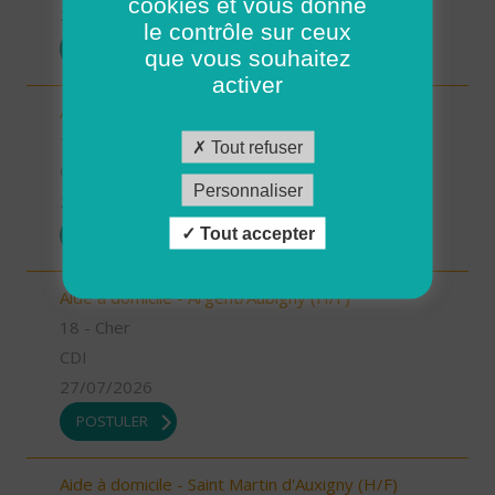
cookies et vous donne
27/07/2026
le contrôle sur ceux
POSTULER
que vous souhaitez
activer
Aide à domicile - Baugy (H/F)
18 - Cher
Tout refuser
CDI
Personnaliser
27/07/2026
Tout accepter
POSTULER
Aide à domicile - Argent/Aubigny (H/F)
18 - Cher
CDI
27/07/2026
POSTULER
Aide à domicile - Saint Martin d'Auxigny (H/F)