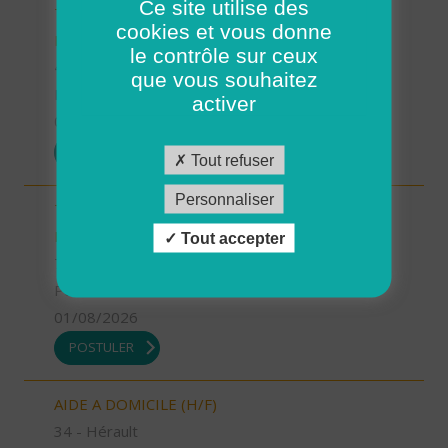
Ce site utilise des
TECHNICIEN D’INTERVENTION SOCIALE ET
cookies et vous donne
FAMILIALE (H/F)
le contrôle sur ceux
40 - Landes
que vous souhaitez
Possibilité de CDI ou CDD
activer
01/08/2026
POSTULER
Tout refuser
Personnaliser
TECHNICIEN D’INTERVENTION SOCIALE ET
FAMILIALE (H/F)
Tout accepter
73 - Savoie
Possibilité de CDI ou CDD
01/08/2026
POSTULER
AIDE A DOMICILE (H/F)
34 - Hérault