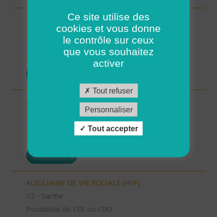
Ce site utilise des
AIDE A DOMICILE (H/F)
cookies et vous donne
34 - Hérault
le contrôle sur ceux
Possibilité de CDI ou CDD
que vous souhaitez
01/08/2026
activer
POSTULER
Tout refuser
AIDE A DOMICILE (H/F)
Personnaliser
2B - Haute-Corse
Possibilité de CDI ou CDD
Tout accepter
01/08/2026
POSTULER
AUXILIAIRE DE VIE SOCIALE (H/F)
72 - Sarthe
Possibilité de CDI ou CDD