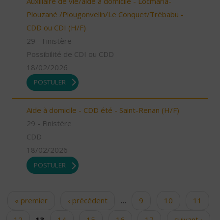
Auxiliaire de vie/aide à domicile - Locmaria-
Plouzané /Plougonvelin/Le Conquet/Trébabu -
CDD ou CDI (H/F)
29 - Finistère
Possibilité de CDI ou CDD
18/02/2026
POSTULER
Aide à domicile - CDD été - Saint-Renan (H/F)
29 - Finistère
CDD
18/02/2026
POSTULER
« premier
‹ précédent
…
9
10
11
Pages
12
13
14
15
16
17
suivant ›