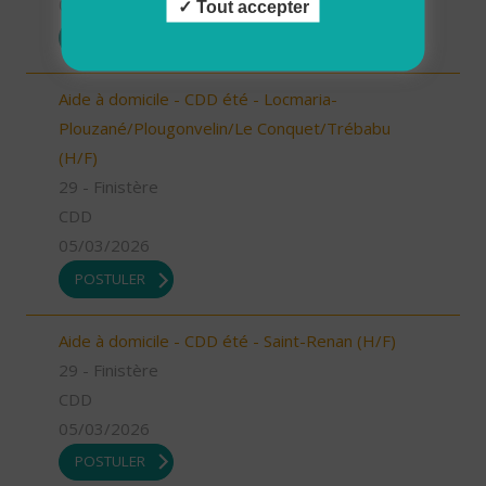
05/03/2026
Tout accepter
POSTULER
Aide à domicile - CDD été - Locmaria-
Plouzané/Plougonvelin/Le Conquet/Trébabu
(H/F)
29 - Finistère
CDD
05/03/2026
POSTULER
Aide à domicile - CDD été - Saint-Renan (H/F)
29 - Finistère
CDD
05/03/2026
POSTULER