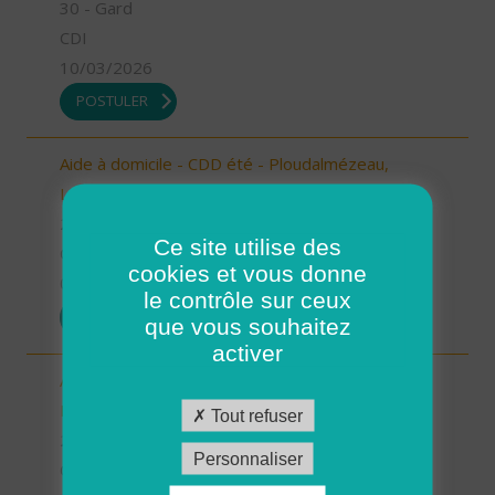
30 - Gard
CDI
10/03/2026
POSTULER
Aide à domicile - CDD été - Ploudalmézeau,
Lampaul-Ploudalmézeau, St Pabu (H/F)
29 - Finistère
Ce site utilise des
CDD
cookies et vous donne
05/03/2026
le contrôle sur ceux
POSTULER
que vous souhaitez
activer
Aide à domicile - CDD été - Plouarzel/Lampaul-
Plouarzel/Ploumoguer (H/F)
Tout refuser
29 - Finistère
Personnaliser
CDD