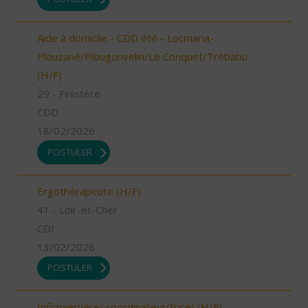
Aide à domicile - CDD été - Locmaria-
Plouzané/Plougonvelin/Le Conquet/Trébabu
(H/F)
29 - Finistère
CDD
18/02/2026
POSTULER
Ergothérapeute (H/F)
41 - Loir-et-Cher
CDI
13/02/2026
POSTULER
Infirmier(ière) coordinateur(trice) (H/F)