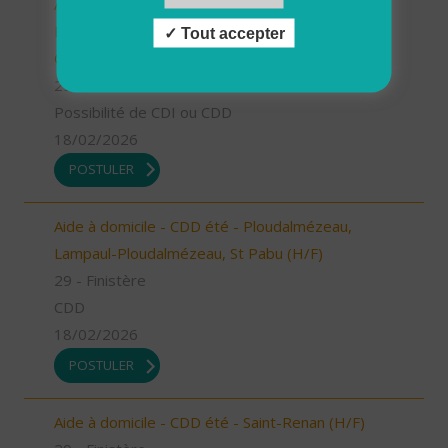
Auxiliaire de vie/aide à domicile - Locmaria-
Plouzané /Plougonvelin/Le Conquet/Trébabu -
Tout accepter
CDD ou CDI (H/F)
29 - Finistère
Possibilité de CDI ou CDD
18/02/2026
POSTULER
Aide à domicile - CDD été - Ploudalmézeau,
Lampaul-Ploudalmézeau, St Pabu (H/F)
29 - Finistère
CDD
18/02/2026
POSTULER
Aide à domicile - CDD été - Saint-Renan (H/F)