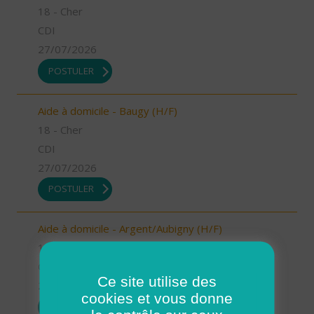
18 - Cher
CDI
27/07/2026
POSTULER
Aide à domicile - Baugy (H/F)
18 - Cher
CDI
27/07/2026
POSTULER
Aide à domicile - Argent/Aubigny (H/F)
18 - Cher
CDI
Ce site utilise des
27/07/2026
cookies et vous donne
POSTULER