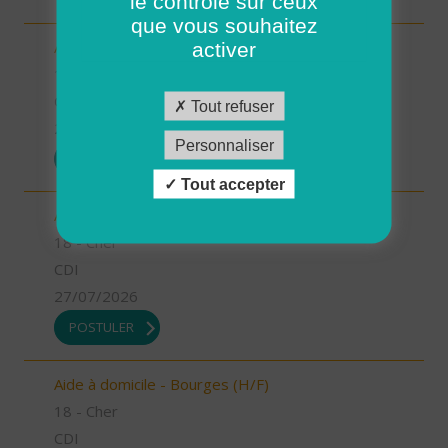
le contrôle sur ceux
que vous souhaitez
Aide à domicile - Saint Martin d'Auxigny (H/F)
activer
18 - Cher
CDI
Tout refuser
27/07/2026
Personnaliser
POSTULER
Tout accepter
Aide à domicile - Mehun sur Yèvre (H/F)
18 - Cher
CDI
27/07/2026
POSTULER
Aide à domicile - Bourges (H/F)
18 - Cher
CDI