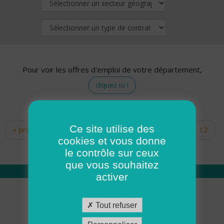
Pour voir les offres d'emploi de votre département,
cliquez ici !
Ce site utilise des
« premier
‹ précédent
…
10
11
12
Pages
cookies et vous donne
13
14
15
16
17
18
le contrôle sur ceux
que vous souhaitez
activer
Qui sommes nous
Tout refuser
Académie ADMR