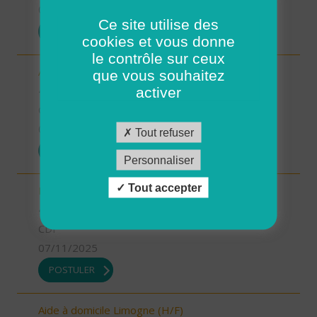
07/11/2025
Ce site utilise des
POSTULER
cookies et vous donne
le contrôle sur ceux
Aide-soignant.e Limogne en Quercy (H/F)
que vous souhaitez
46 - Lot
activer
CDD
07/11/2025
Tout refuser
POSTULER
Personnaliser
Tout accepter
Responsable du développement (H/F)
46 - Lot
CDI
07/11/2025
POSTULER
Aide à domicile Limogne (H/F)