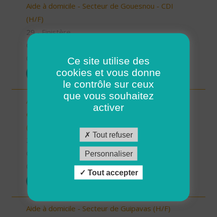
Aide à domicile - Secteur de Gouesnou - CDI
(H/F)
29 - Finistère
CDI
01/07/2025
Ce site utilise des
cookies et vous donne
POSTULER
le contrôle sur ceux
que vous souhaitez
Auxiliaire de Vie Sociale/Accompagnant Educatif
activer
et Social à domicile - Secteur de Guipavas - CDI
(H/F)
Tout refuser
29 - Finistère
CDI
Personnaliser
01/07/2025
Tout accepter
POSTULER
Aide à domicile - Secteur de Guipavas (H/F)