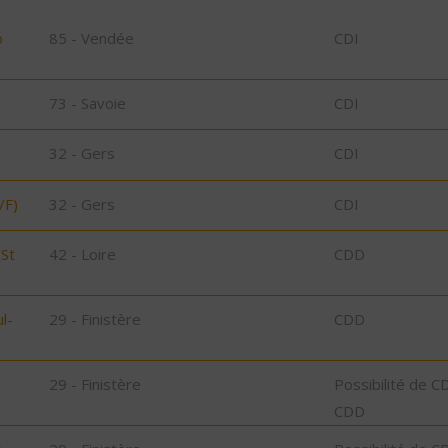
o
85 - Vendée
CDI
73 - Savoie
CDI
32 - Gers
CDI
/F)
32 - Gers
CDI
/St
42 - Loire
CDD
l-
29 - Finistère
CDD
29 - Finistère
Possibilité de C
CDD