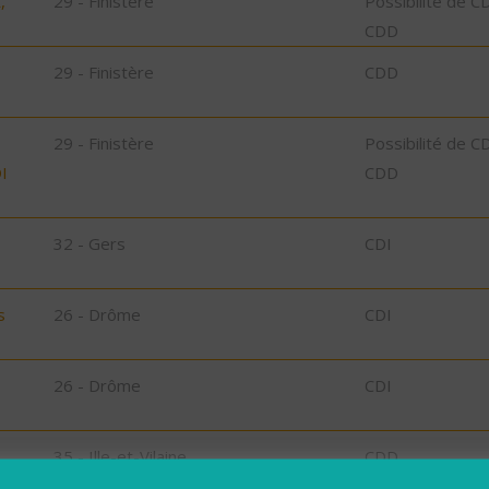
,
29 - Finistère
Possibilité de C
CDD
29 - Finistère
CDD
29 - Finistère
Possibilité de C
I
CDD
32 - Gers
CDI
s
26 - Drôme
CDI
26 - Drôme
CDI
35 - Ille-et-Vilaine
CDD