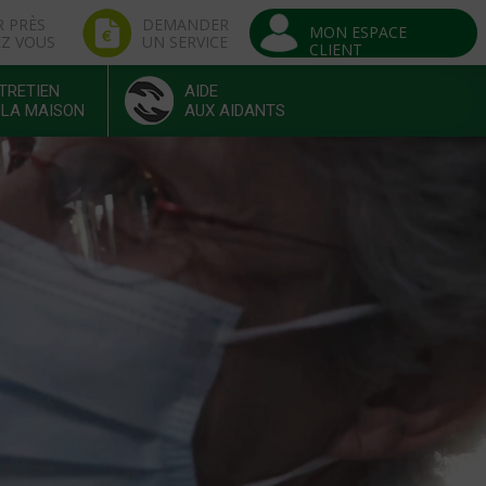
R PRÈS
DEMANDER
MON ESPACE
EZ VOUS
UN SERVICE
CLIENT
TRETIEN
AIDE
 LA MAISON
AUX AIDANTS