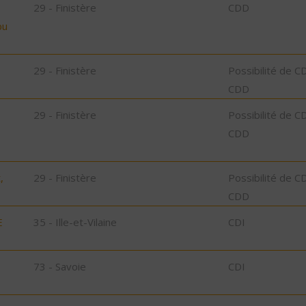
29 - Finistère
CDD
bu
29 - Finistère
Possibilité de C
CDD
29 - Finistère
Possibilité de C
CDD
,
29 - Finistère
Possibilité de C
CDD
E
35 - Ille-et-Vilaine
CDI
73 - Savoie
CDI