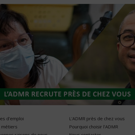
res d'emploi
L'ADMR près de chez vous
 métiers
Pourquoi choisir l'ADMR
bonnes raisons de nous
Nous contacter