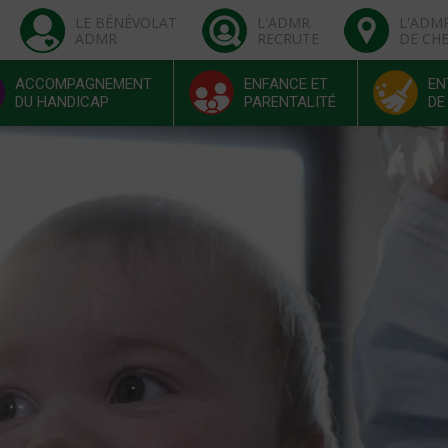
LE BÉNÉVOLAT
L'ADMR
L'ADM
ADMR
RECRUTE
DE CH
ACCOMPAGNEMENT
ENFANCE ET
EN
DU HANDICAP
PARENTALITÉ
DE