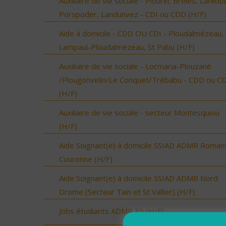
Auxiliaire de vie sociale - Plourin, Brélès, Lanildut
Porspoder, Landunvez - CDI ou CDD (H/F)
Aide à domicile - CDD OU CDI - Ploudalmézeau,
Lampaul-Ploudalmézeau, St Pabu (H/F)
Auxiliaire de vie sociale - Locmaria-Plouzané
/Plougonvelin/Le Conquet/Trébabu - CDD ou CD
(H/F)
Auxiliaire de vie sociale - secteur Montesquiou
(H/F)
Aide Soignant(e) à domicile SSIAD ADMR Roman
Couronne (H/F)
Aide Soignant(e) à domicile SSIAD ADMR Nord
Drome (Secteur Tain et St Vallier) (H/F)
Jobs étudiants ADMR 35 (H/F)