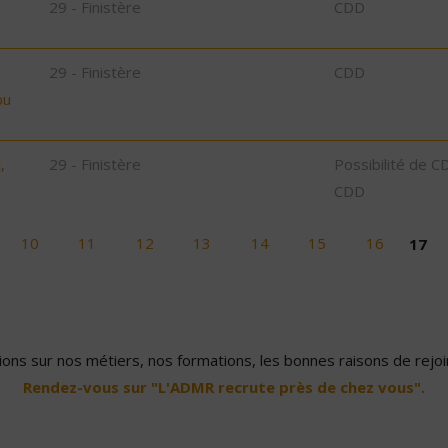
29 - Finistère
CDD
29 - Finistère
CDD
bu
,
29 - Finistère
Possibilité de C
CDD
10
11
12
13
14
15
16
17
ons sur nos métiers, nos formations, les bonnes raisons de rejoin
Rendez-vous sur "L'ADMR recrute près de chez vous".