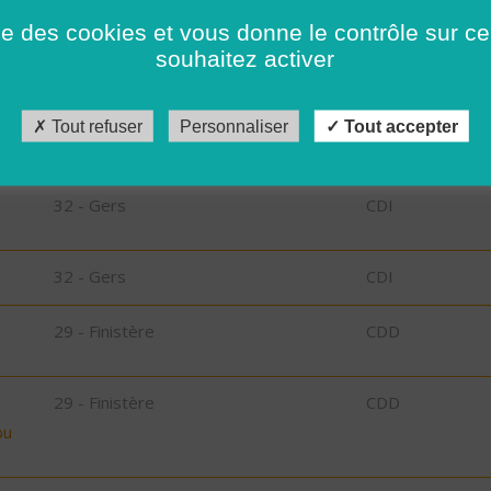
85 - Vendée
CDI
ise des cookies et vous donne le contrôle sur 
souhaitez activer
85 - Vendée
CDI
Tout refuser
Personnaliser
Tout accepter
32 - Gers
CDI
32 - Gers
CDI
32 - Gers
CDI
29 - Finistère
CDD
29 - Finistère
CDD
bu