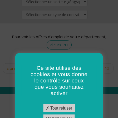
Pour voir les offres d'emploi de votre département,
cliquez ici !
Ce site utilise des
« premier
‹ précédent
…
10
11
12
Pages
cookies et vous donne
13
14
15
16
17
18
le contrôle sur ceux
que vous souhaitez
activer
Qui sommes nous
Tout refuser
Académie ADMR