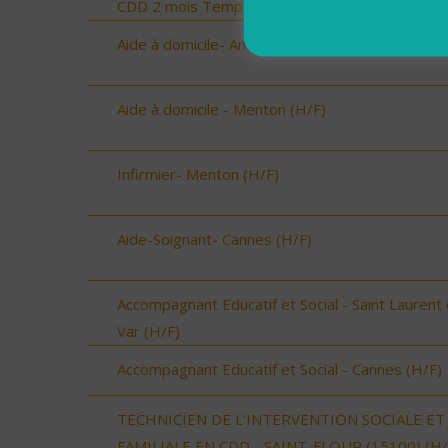
CDD 2 mois Temps Plein (H/F)
Aide à domicile- Antibes (H/F)
Aide à domicile - Menton (H/F)
Infirmier- Menton (H/F)
Aide-Soignant- Cannes (H/F)
Accompagnant Educatif et Social - Saint Laurent
Var (H/F)
Accompagnant Educatif et Social - Cannes (H/F)
TECHNICIEN DE L'INTERVENTION SOCIALE ET
FAMILIALE EN CDD - SAINT-FLOUR (15100) (H/