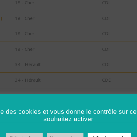
18 - Cher
CDI
)
18 - Cher
CDI
18 - Cher
CDI
18 - Cher
CDI
34 - Hérault
CDI
34 - Hérault
CDD
19 - Corrèze
CDD
s
41 - Loir-et-Cher
CDI
ise des cookies et vous donne le contrôle sur 
souhaitez activer
41 - Loir-et-Cher
CDD