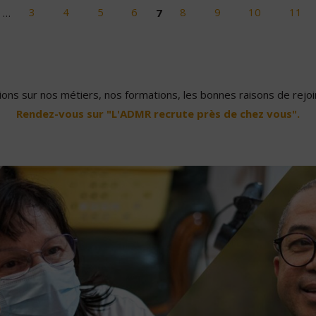
…
3
4
5
6
7
8
9
10
11
ons sur nos métiers, nos formations, les bonnes raisons de rejoin
Rendez-vous sur "L'ADMR recrute près de chez vous".