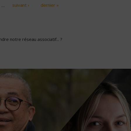
…
suivant ›
dernier »
dre notre réseau associatif... ?