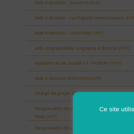
Aide à domicile - Sancerre (H/F)
Aide à domicile - La Chapelle/Henrichemont (H/F
Aide à domicile - Léré/Vailly (H/F)
Aide-soignant/Aide-soignante à domicile (H/F)
Auxiliaire de vie sociale ST THIBERY (H/F)
Aide à domicile SERIGNAN (H/F)
Chargé de projet ESMS Numérique (H/F)
Responsable de secteur sur Onzain - CDI Temp
Ce site util
Plein (H/F)
Responsable de secteur sur Noyers sur Cher -