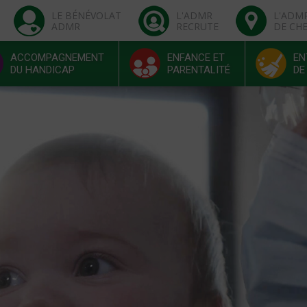
LE BÉNÉVOLAT
L'ADMR
L'ADM
ADMR
RECRUTE
DE CH
ACCOMPAGNEMENT
ENFANCE ET
EN
DU HANDICAP
PARENTALITÉ
DE