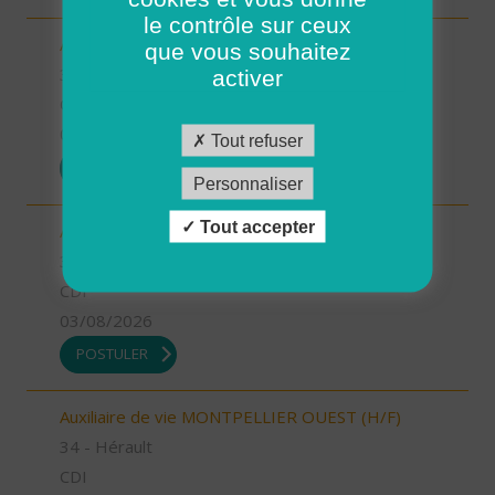
le contrôle sur ceux
Aide à domicile MIMOSAS (H/F)
que vous souhaitez
34 - Hérault
activer
CDD
03/08/2026
Tout refuser
POSTULER
Personnaliser
Tout accepter
Auxiliaire de vie MIMOSAS (H/F)
34 - Hérault
CDI
03/08/2026
POSTULER
Auxiliaire de vie MONTPELLIER OUEST (H/F)
34 - Hérault
CDI