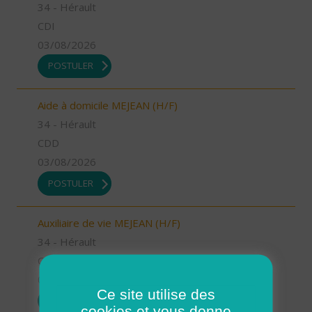
34 - Hérault
CDI
03/08/2026
POSTULER
Aide à domicile MEJEAN (H/F)
34 - Hérault
CDD
03/08/2026
POSTULER
Auxiliaire de vie MEJEAN (H/F)
34 - Hérault
CDI
03/08/2026
Ce site utilise des
POSTULER
cookies et vous donne