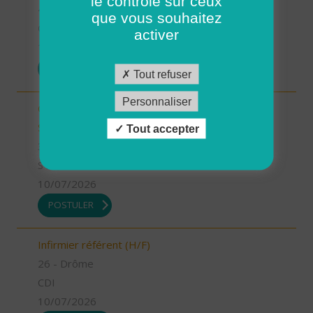
le contrôle sur ceux
41 - Loir-et-Cher
que vous souhaitez
CDI
activer
13/07/2026
POSTULER
Tout refuser
Personnaliser
Chargé.e de mission Qualité et développement -
Stage (H/F)
Tout accepter
35 - Ille-et-Vilaine
STAGE
10/07/2026
POSTULER
Infirmier référent (H/F)
26 - Drôme
CDI
10/07/2026