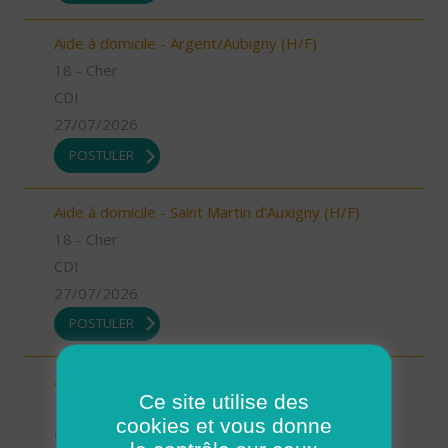
Aide à domicile - Argent/Aubigny (H/F)
18 - Cher
CDI
27/07/2026
POSTULER
Aide à domicile - Saint Martin d'Auxigny (H/F)
18 - Cher
CDI
27/07/2026
POSTULER
Aide à domicile - Bourges (H/F)
Ce site utilise des
18 - Cher
cookies et vous donne
CDI