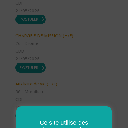
CDI
21/05/2026
POSTULER
CHARGE.E DE MISSION (H/F)
26 - Drôme
CDD
21/05/2026
POSTULER
Auxiliaire de vie (H/F)
56 - Morbihan
CDI
19/05/2026
POSTULER
Ce site utilise des