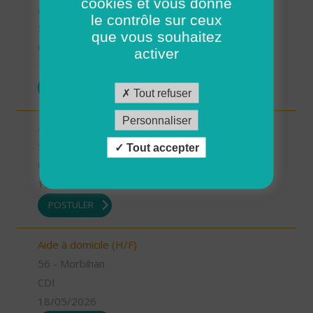
cookies et vous donne
Auxiliaire de vie (H/F)
le contrôle sur ceux
56 - Morbihan
que vous souhaitez
CDI
activer
19/05/2026
POSTULER
Tout refuser
Personnaliser
Auxiliaire de vie (H/F)
56 - Morbihan
Tout accepter
CDI
19/05/2026
POSTULER
Aide à domicile (H/F)
56 - Morbihan
CDI
18/05/2026