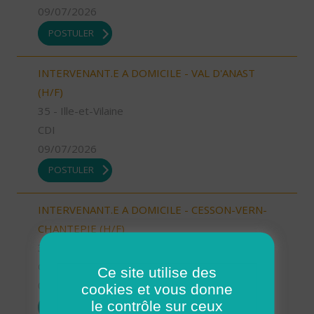
09/07/2026
POSTULER
INTERVENANT.E A DOMICILE - VAL D'ANAST
(H/F)
35 - Ille-et-Vilaine
CDI
09/07/2026
POSTULER
INTERVENANT.E A DOMICILE - CESSON-VERN-
CHANTEPIE (H/F)
35 - Ille-et-Vilaine
CDI
Ce site utilise des
09/07/2026
cookies et vous donne
le contrôle sur ceux
POSTULER