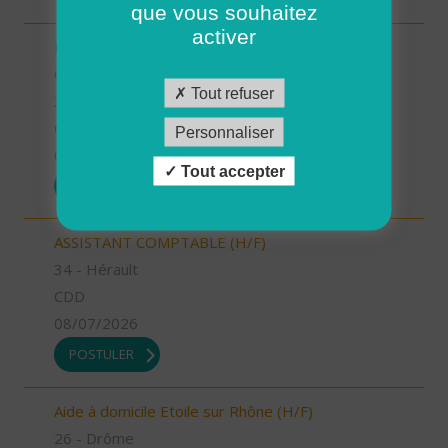
que vous souhaitez
activer
INTERVENANT.E A DOMICILE (CDI) - PLELAN LE
GRAND (H/F)
Tout refuser
35 - Ille-et-Vilaine
CDI
Personnaliser
09/07/2026
Tout accepter
POSTULER
ASSISTANT COMPTABLE (H/F)
34 - Hérault
CDD
08/07/2026
POSTULER
Aide à domicile Etoile sur Rhône (H/F)
26 - Drôme