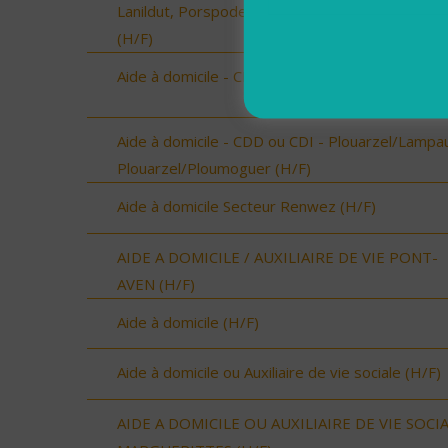
Lanildut, Porspoder, Landunvez - CDI ou CDD
(H/F)
Aide à domicile - CDD ou CDI - St Renan (H/F)
Aide à domicile - CDD ou CDI - Plouarzel/Lampau
Plouarzel/Ploumoguer (H/F)
Aide à domicile Secteur Renwez (H/F)
AIDE A DOMICILE / AUXILIAIRE DE VIE PONT-
AVEN (H/F)
Aide à domicile (H/F)
Aide à domicile ou Auxiliaire de vie sociale (H/F)
AIDE A DOMICILE OU AUXILIAIRE DE VIE SOCI