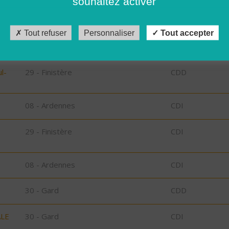
souhaitez activer
CDD
Tout refuser
Personnaliser
Tout accepter
29 - Finistère
Possibilité de C
CDD
l-
29 - Finistère
CDD
08 - Ardennes
CDI
29 - Finistère
CDI
08 - Ardennes
CDI
30 - Gard
CDD
ALE
30 - Gard
CDI