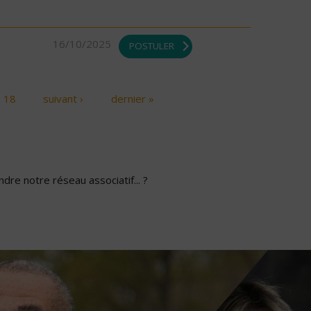
16/10/2025
POSTULER
18
suivant ›
dernier »
dre notre réseau associatif... ?