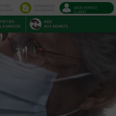
R PRÈS
DEMANDER
MON ESPACE
EZ VOUS
UN SERVICE
CLIENT
TRETIEN
AIDE
 LA MAISON
AUX AIDANTS