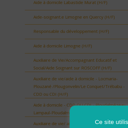
Aide à domicile Labastide Murat (H/F)
Aide-soignant.e Limogne en Quercy (H/F)
Responsable du développement (H/F)
Aide à domicile Limogne (H/F)
Auxiliaire de Vie/Accompagnant Educatif et
Social/Aide Soignant sur ROSCOFF (H/F)
Auxiliaire de vie/aide à domicile - Locmaria-
Plouzané /Plougonvelin/Le Conquet/Trébabu -
CDD ou CDI (H/F)
Aide à domicile - CDD OU CDI - Ploudalmézeau,
Lampaul-Ploudalmézeau, St Pabu (H/F)
Ce site util
Auxiliaire de vie/ aide à domicile - Plourin, Brélès