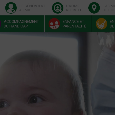
LE BÉNÉVOLAT
L'ADMR
L'ADM
ADMR
RECRUTE
DE CH
ACCOMPAGNEMENT
ENFANCE ET
EN
DU HANDICAP
PARENTALITÉ
DE