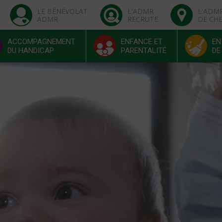
LE BÉNÉVOLAT
L'ADMR
L'ADM
ADMR
RECRUTE
DE CH
ACCOMPAGNEMENT
ENFANCE ET
EN
DU HANDICAP
PARENTALITÉ
DE