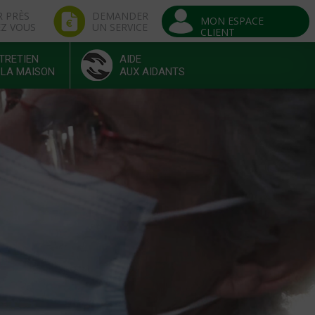
R PRÈS
DEMANDER
MON ESPACE
EZ VOUS
UN SERVICE
CLIENT
TRETIEN
AIDE
 LA MAISON
AUX AIDANTS