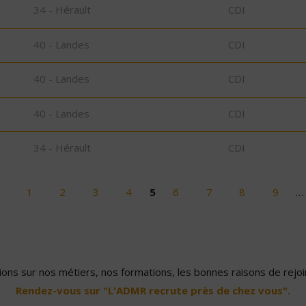
34 - Hérault
CDI
40 - Landes
CDI
40 - Landes
CDI
40 - Landes
CDI
34 - Hérault
CDI
1
2
3
4
5
6
7
8
9
…
ons sur nos métiers, nos formations, les bonnes raisons de rejoin
Rendez-vous sur "L'ADMR recrute près de chez vous".