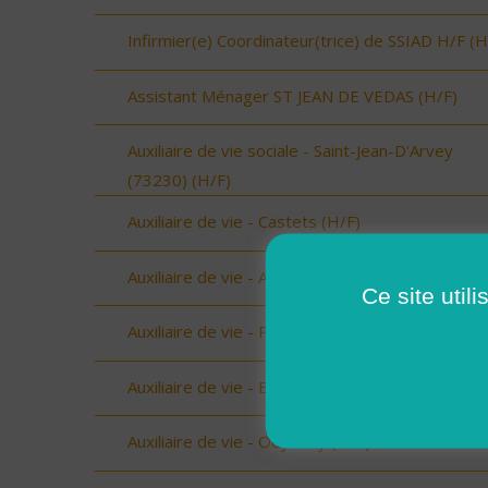
Infirmier(e) Coordinateur(trice) de SSIAD H/F (H
Assistant Ménager ST JEAN DE VEDAS (H/F)
Auxiliaire de vie sociale - Saint-Jean-D'Arvey
(73230) (H/F)
Auxiliaire de vie - Castets (H/F)
Auxiliaire de vie - Amou (H/F)
Ce site util
Auxiliaire de vie - Peyrehorade (H/F)
Auxiliaire de vie - Biscarrosse (H/F)
Auxiliaire de vie - Oeyreluy (H/F)