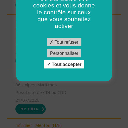
cookies et vous donne
POSTULER
le contrôle sur ceux
que vous souhaitez
Responsable de secteur sur Noyers sur Cher -
activer
CDD 2 mois Temps Plein (H/F)
41 - Loir-et-Cher
Tout refuser
CDD
23/07/2026
Personnaliser
POSTULER
Tout accepter
Aide à domicile - Menton (H/F)
06 - Alpes-Maritimes
Possibilité de CDI ou CDD
21/07/2026
POSTULER
Infirmier- Menton (H/F)