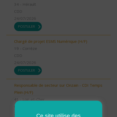
34 - Hérault
CDD
24/07/2026
POSTULER
Chargé de projet ESMS Numérique (H/F)
19 - Corrèze
CDD
24/07/2026
POSTULER
Responsable de secteur sur Onzain - CDI Temps
Plein (H/F)
41 - Loir-et-Cher
CDI
23/07/2026
Ce site utilise des