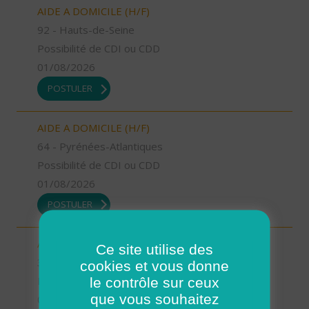
AIDE A DOMICILE (H/F)
92 - Hauts-de-Seine
Possibilité de CDI ou CDD
01/08/2026
POSTULER
AIDE A DOMICILE (H/F)
64 - Pyrénées-Atlantiques
Possibilité de CDI ou CDD
01/08/2026
POSTULER
AUXILIAIRE DE VIE SOCIALE (H/F)
Ce site utilise des
37 - Indre-et-Loire
cookies et vous donne
le contrôle sur ceux
Possibilité de CDI ou CDD
que vous souhaitez
01/08/2026