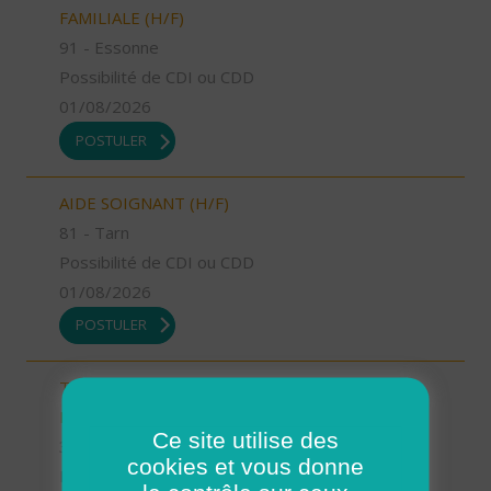
FAMILIALE (H/F)
91 - Essonne
Possibilité de CDI ou CDD
01/08/2026
POSTULER
AIDE SOIGNANT (H/F)
81 - Tarn
Possibilité de CDI ou CDD
01/08/2026
POSTULER
TECHNICIEN D’INTERVENTION SOCIALE ET
FAMILIALE (H/F)
Ce site utilise des
31 - Haute-Garonne
cookies et vous donne
Possibilité de CDI ou CDD