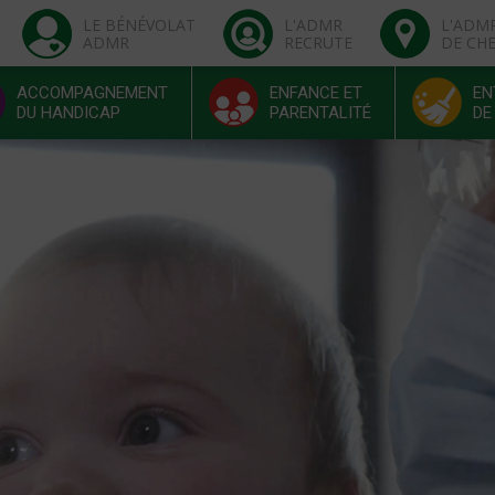
LE BÉNÉVOLAT
L'ADMR
L'ADM
ADMR
RECRUTE
DE CH
ACCOMPAGNEMENT
ENFANCE ET
EN
DU HANDICAP
PARENTALITÉ
DE