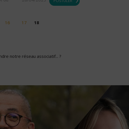
POSTULER
16
17
18
dre notre réseau associatif... ?