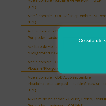
Aide à domicile / auxiliaire de vie PONT-AVEN
(H/F)
Aide à domicile - CDD Août/Septembre - St Ren
(H/F)
Aide à domicile - Plourin, Brélès, Lanildut,
Porspoder, Landunvez - CDD ou CDI (H/F)
Ce site util
Auxiliaire de vie sociale - Locmaria-Plouzané
/Plougonvlin/Le Conquet/Trébabu - CDI (H/F)
Aide à domicile - CDD Août/Septembre - Locmar
Plouzané/Plougonvelin/Le Conquet/Trébabu (H/
Aide à domicile - CDD Août/Septembre -
Ploudalmézeau, Lampaul-Ploudalmézeau, St Pa
(H/F)
Auxiliaire de vie sociale - Plourin, Brélès, Lanildut
Porspoder, Landunvez - CDI (H/F)