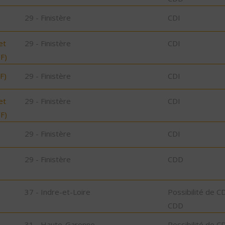
29 - Finistère
CDI
et
29 - Finistère
CDI
/F)
F)
29 - Finistère
CDI
et
29 - Finistère
CDI
/F)
29 - Finistère
CDI
29 - Finistère
CDD
37 - Indre-et-Loire
Possibilité de C
CDD
31 - Haute-Garonne
Possibilité de C