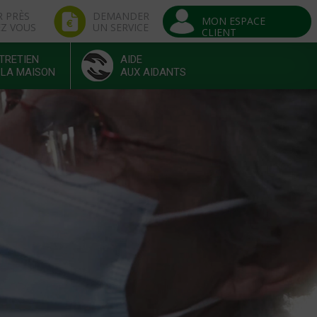
R PRÈS
DEMANDER
MON ESPACE
EZ VOUS
UN SERVICE
CLIENT
TRETIEN
AIDE
 LA MAISON
AUX AIDANTS