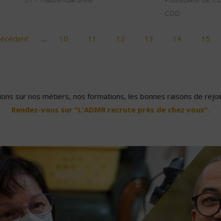
CDD
récédent
…
10
11
12
13
14
15
ons sur nos métiers, nos formations, les bonnes raisons de rejoin
Rendez-vous sur "L'ADMR recrute près de chez vous".