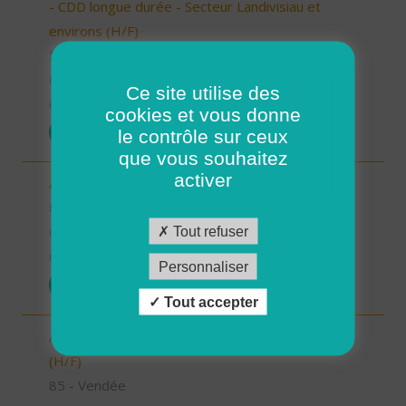
- CDD longue durée - Secteur Landivisiau et
environs (H/F)
29 - Finistère
CDD
Ce site utilise des
07/10/2025
cookies et vous donne
POSTULER
le contrôle sur ceux
que vous souhaitez
activer
Aide à domicile - Secteur les Olonnes (H/F)
85 - Vendée
Tout refuser
CDI
06/10/2025
Personnaliser
POSTULER
Tout accepter
Aide à domicile - Secteur Terres de Montaigu
(H/F)
85 - Vendée