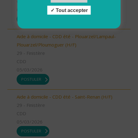
CDD
05/03/2026
Tout accepter
POSTULER
Aide à domicile - CDD été - Plouarzel/Lampaul-
Plouarzel/Ploumoguer (H/F)
29 - Finistère
CDD
05/03/2026
POSTULER
Aide à domicile - CDD été - Saint-Renan (H/F)
29 - Finistère
CDD
05/03/2026
POSTULER