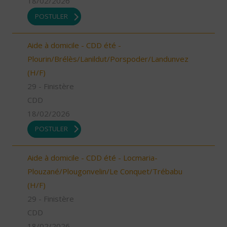
18/02/2026
POSTULER
Aide à domicile - CDD été -
Plourin/Brélès/Lanildut/Porspoder/Landunvez
(H/F)
29 - Finistère
CDD
18/02/2026
POSTULER
Aide à domicile - CDD été - Locmaria-
Plouzané/Plougonvelin/Le Conquet/Trébabu
(H/F)
29 - Finistère
CDD
18/02/2026