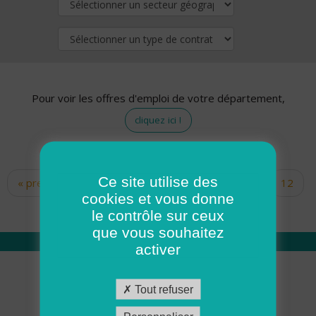
Pour voir les offres d'emploi de votre département,
cliquez ici !
Ce site utilise des
« premier
‹ précédent
…
10
11
12
Pages
cookies et vous donne
13
14
15
16
17
18
le contrôle sur ceux
que vous souhaitez
activer
Qui sommes nous
Tout refuser
Académie ADMR