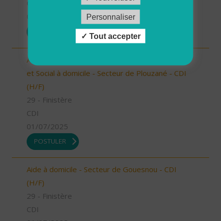
CDI
01/07/2025
Personnaliser
POSTULER
Tout accepter
Auxiliaire de Vie Sociale/Accompagnant Educatif
et Social à domicile - Secteur de Plouzané - CDI
(H/F)
29 - Finistère
CDI
01/07/2025
POSTULER
Aide à domicile - Secteur de Gouesnou - CDI
(H/F)
29 - Finistère
CDI