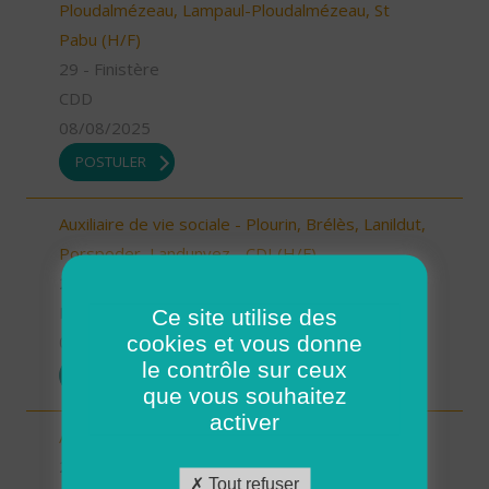
Ploudalmézeau, Lampaul-Ploudalmézeau, St
Pabu (H/F)
29 - Finistère
CDD
08/08/2025
POSTULER
Auxiliaire de vie sociale - Plourin, Brélès, Lanildut,
Porspoder, Landunvez - CDI (H/F)
29 - Finistère
Possibilité de CDI ou CDD
Ce site utilise des
cookies et vous donne
08/08/2025
le contrôle sur ceux
POSTULER
que vous souhaitez
activer
Aide à domicile - Secteur de Guilers - CDI (H/F)
29 - Finistère
Tout refuser