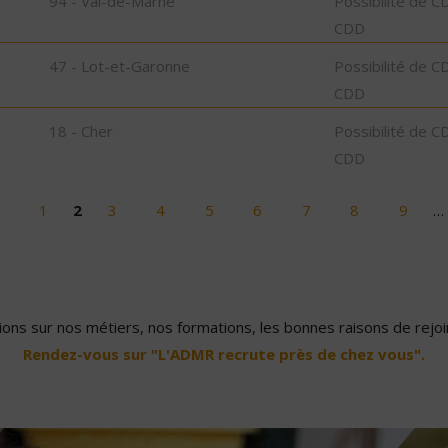
94 - Val-de-Marne
Possibilité de C
CDD
47 - Lot-et-Garonne
Possibilité de C
CDD
18 - Cher
Possibilité de C
CDD
1
2
3
4
5
6
7
8
9
…
ons sur nos métiers, nos formations, les bonnes raisons de rejoin
Rendez-vous sur "L'ADMR recrute près de chez vous".