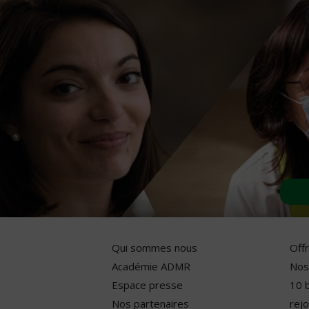
Qui sommes nous
Off
Académie ADMR
Nos
Espace presse
10 
Nos partenaires
rejo