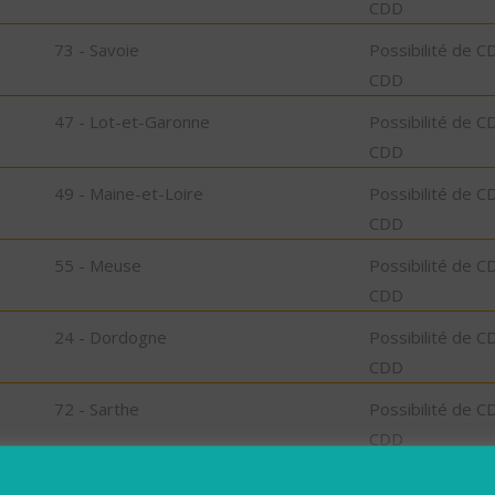
CDD
73 - Savoie
Possibilité de C
CDD
47 - Lot-et-Garonne
Possibilité de C
CDD
49 - Maine-et-Loire
Possibilité de C
CDD
55 - Meuse
Possibilité de C
CDD
24 - Dordogne
Possibilité de C
CDD
72 - Sarthe
Possibilité de C
CDD
41 - Loir-et-Cher
Possibilité de C