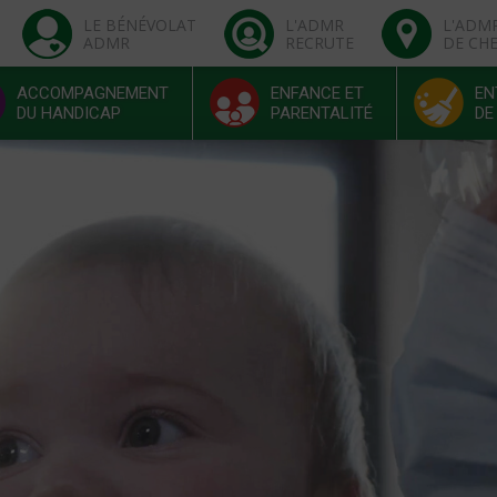
LE BÉNÉVOLAT
L'ADMR
L'ADM
ADMR
RECRUTE
DE CH
ACCOMPAGNEMENT
ENFANCE ET
EN
DU HANDICAP
PARENTALITÉ
DE