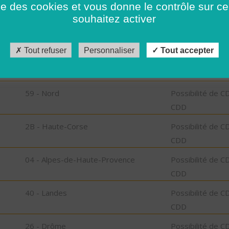
ise des cookies et vous donne le contrôle sur 
CDD
souhaitez activer
58 - Nièvre
Possibilité de C
CDD
Tout refuser
Personnaliser
Tout accepter
04 - Alpes-de-Haute-Provence
Possibilité de C
CDD
59 - Nord
Possibilité de C
CDD
2B - Haute-Corse
Possibilité de C
CDD
04 - Alpes-de-Haute-Provence
Possibilité de C
CDD
40 - Landes
Possibilité de C
CDD
26 - Drôme
Possibilité de C