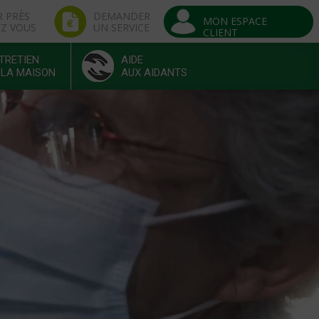
R PRÈS
DEMANDER
MON ESPACE
EZ VOUS
UN SERVICE
CLIENT
TRETIEN
AIDE
 LA MAISON
AUX AIDANTS