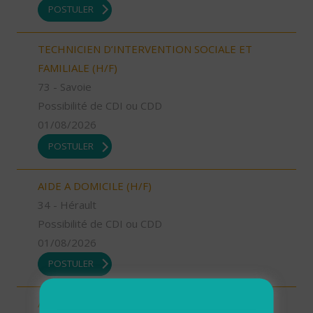
POSTULER
TECHNICIEN D’INTERVENTION SOCIALE ET
FAMILIALE (H/F)
73 - Savoie
Possibilité de CDI ou CDD
01/08/2026
POSTULER
AIDE A DOMICILE (H/F)
34 - Hérault
Possibilité de CDI ou CDD
01/08/2026
POSTULER
AIDE A DOMICILE (H/F)