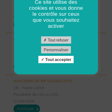
Ce site utilise des
2A - Corse-du-Sud
cookies et vous donne
Possibilité de CDI ou CDD
le contrôle sur ceux
01/08/2026
que vous souhaitez
POSTULER
activer
AUXILIAIRE DE VIE SOCIALE (H/F)
Tout refuser
72 - Sarthe
Personnaliser
Possibilité de CDI ou CDD
01/08/2026
Tout accepter
POSTULER
AUXILIAIRE DE VIE SOCIALE (H/F)
2B - Haute-Corse
Possibilité de CDI ou CDD
01/08/2026
POSTULER